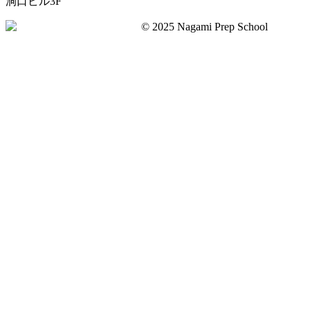
洞口ビル3F
©︎ 2025 Nagami Prep School