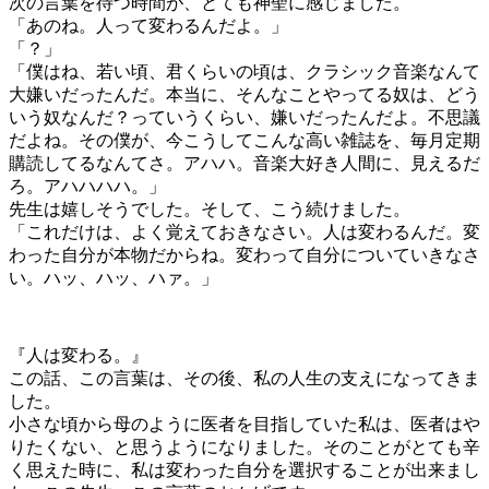
次の言葉を待つ時間が、とても神聖に感じました。
「あのね。人って変わるんだよ。」
「？」
「僕はね、若い頃、君くらいの頃は、クラシック音楽なんて
大嫌いだったんだ。本当に、そんなことやってる奴は、どう
いう奴なんだ？っていうくらい、嫌いだったんだよ。不思議
だよね。その僕が、今こうしてこんな高い雑誌を、毎月定期
購読してるなんてさ。アハハ。音楽大好き人間に、見えるだ
ろ。アハハハハ。」
先生は嬉しそうでした。そして、こう続けました。
「これだけは、よく覚えておきなさい。人は変わるんだ。変
わった自分が本物だからね。変わって自分についていきなさ
い。ハッ、ハッ、ハァ。」
『人は変わる。』
この話、この言葉は、その後、私の人生の支えになってきま
した。
小さな頃から母のように医者を目指していた私は、医者はや
りたくない、と思うようになりました。そのことがとても辛
く思えた時に、私は変わった自分を選択することが出来まし