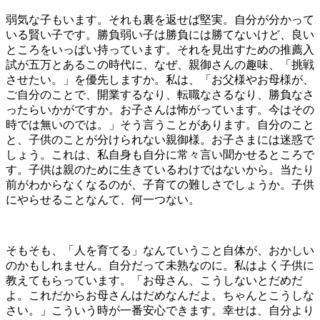
弱気な子もいます。それも裏を返せば堅実。自分が分かって
いる賢い子です。勝負弱い子は勝負には勝てないけど、良い
ところをいっぱい持っています。それを見出すための推薦入
試が五万とあるこの時代に、なぜ、親御さんの趣味、「挑戦
させたい。」を優先しますか。私は、「お父様やお母様が、
ご自分のことで、開業するなり、転職なさるなり、勝負なさ
ったらいかがですか。お子さんは怖がっています。今はその
時では無いのでは。」そう言うことがあります。自分のこと
と、子供のことが分けられない親御様。お子さまには迷惑で
しょう。これは、私自身も自分に常々言い聞かせるところで
す。子供は親のために生きているわけではないから。当たり
前がわからなくなるのが、子育ての難しさでしょうか。子供
にやらせることなんて、何一つない。
そもそも、「人を育てる」なんていうこと自体が、おかしい
のかもしれません。自分だって未熟なのに。私はよく子供に
教えてもらっています。「お母さん、こうしないとだめだ
よ。これだからお母さんはだめなんだよ。ちゃんとこうしな
さい。」こういう時が一番安心できます。幸せは、自分より